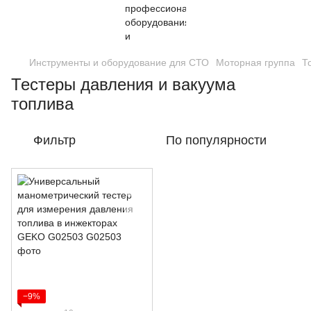
Инструменты и оборудование для СТО
Моторная группа
Т
Тестеры давления и вакуума
топлива
Фильтр
По популярности
−9%