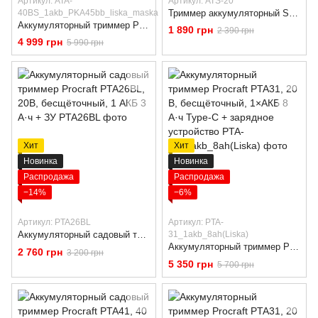
Артикул: ATA-
Артикул: ATS-20
40BS_1akb_PKA45bb_liska_maska
Триммер аккумуляторный STROMO ATS-20 (20В, бесщеточный, 1 АКБ 3Ач + ЗУ)
Аккумуляторный триммер Procraft ATA40BS 40/20V 8/4Ah, 1 АКБ, ЗУ, велосипедная ручка, разборная штанга
1 890 грн
2 390 грн
4 999 грн
5 990 грн
Хит
Хит
Новинка
Новинка
Распродажа
Распродажа
−14%
−6%
Артикул: PTA26BL
Артикул: PTA-
Аккумуляторный садовый триммер Procraft PTA26BL, 20В, бесщёточный, 1 АКБ 3 А·ч + ЗУ
31_1akb_8ah(Liska)
Аккумуляторный триммер Procraft PTA31, 20 В, бесщёточный, 1×АКБ 8 А·ч Type-C + зарядное устройство
2 760 грн
3 200 грн
5 350 грн
5 700 грн