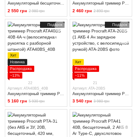
Аккумуляторный бесщеточный триммер Procraft PTA24BL 1 АКБ 3Ач (Аккумулятор и зарядное в комплекте)
Аккумуляторный триммер Procraft PTA-25BL-1B 20В (АКБ 3 А·ч, бесщеточный двигатель)
2 550 грн
2 460 грн
2 980 грн
2 890 грн
Подарок
Подарок
Хит
Новинка
Хит
Распродажа
Распродажа
−13%
−11%
22
21
Артикул: ATA40BS_40В
Артикул: ATA-20BS
Аккумуляторный триммер Procraft ATA40BS 40В 4А·ч (велосипедная рукоятка с разборной штангой)
Аккумуляторный триммер Procraft ATA-20BS (1 АКБ 4 Ач зарядное устройство, с велосипедной ручкой)
5 160 грн
3 540 грн
5 930 грн
3 980 грн