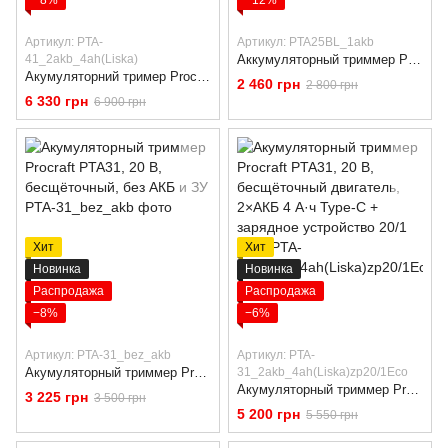
−8%
−12%
Артикул: PTA-
Артикул: PTA25BL_1akb
41_2akb_4ah(Liska)
Аккумуляторный триммер Procraft PTA25BL, 20 В, бесщёточный двигатель, 230 мм, 1×АКБ 3 А·ч + зарядное устройство
Акумуляторний тример Procraft PTA41, 40 В, безщітковий, 2×АКБ 4 Аг Type-C, двослотовий ЗП
2 460 грн
2 800 грн
6 330 грн
6 900 грн
Хит
Хит
Новинка
Новинка
Распродажа
Распродажа
−8%
−6%
Артикул: PTA-31_bez_akb
Артикул: PTA-
Акумуляторный триммер Procraft PTA31, 20 В, бесщёточный, без АКБ и ЗУ
31_2akb_4ah(Liska)zp20/1Eco
Акумуляторный триммер Procraft PTA31, 20 В, бесщёточный двигатель, 2×АКБ 4 А·ч Type-C + зарядное устройство 20/1 ECO
3 225 грн
3 500 грн
5 200 грн
5 550 грн