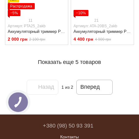
Распродажа
−5%
−10%
11
21
Артикул: PTA25_2akb
Артикул: ATA-20BS_2akb
Аккумуляторный триммер Procraft PTA-25-2B (20 В, 2 аккумулятора, колёса, комплект насадок)
Аккумуляторный триммер Procraft ATA-20BS ( 2 АКБ 4 А·ч, бесщеточный двигатель)
2 000 грн
4 400 грн
2 100 грн
4 900 грн
Показать еще 5 товаров
Назад
Вперед
1
из 2
+380 (98) 50 93 391
Контакты