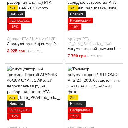
Хит
Хит
Новинка
Новинка
Распродажа
Распродажа
−15%
−10%
Артикул: PTA-31_без АКБ і ЗП
Артикул: PTA-
Аккумуляторный триммер Procraft PTA-31 (без АКБ и ЗУ, 20В, бесщеточный, 420 мм, разборная штанга)
41_2akb_8ah(maska_liska)
Аккумуляторный триммер Procraft PTA41 40В, бесщеточный, 2 АКБ 8 Аг Type-C, двухслотовое зарядное устройство
3 225 грн
3 790 грн
7 790 грн
8 690 грн
Хит
Хит
Новинка
Новинка
Распродажа
Распродажа
−17%
−21%