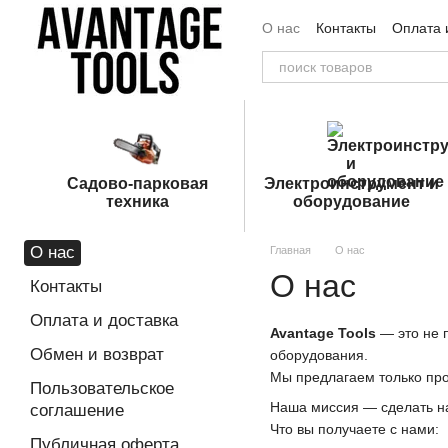
Перейти к основному контенту
О нас
Контакты
Оплата 
Пользовательское согла
Садово-парковая
Электроинструмент и
техника
оборудование
О нас
Главная
О нас
О нас
Контакты
Оплата и доставка
Avantage Tools
— это не 
Обмен и возврат
оборудования.
Мы предлагаем только про
Пользовательское
Наша миссия — сделать на
соглашение
Что вы получаете с нами:
Публичная оферта