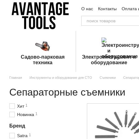
Перейти к основному контенту
О нас
Контакты
Оплата 
Пользовательское согла
Садово-парковая
Электроинструмент и
техника
оборудование
Главная
Инструменты и оборудование для СТО
Съемники
Сепарато
Сепараторные съемники
1
Хит
1
Новинка
Бренд
1
Satra