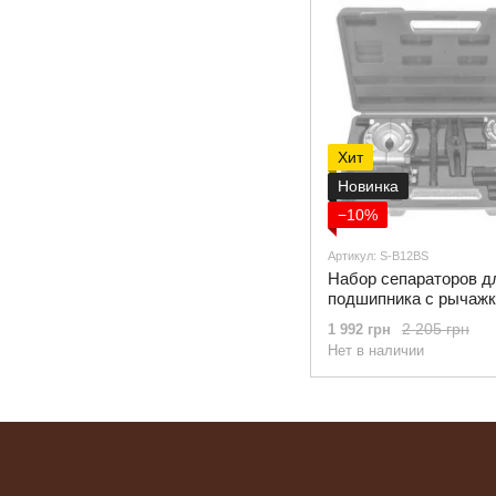
Хит
Новинка
−10%
Артикул: S-B12BS
Набор сепараторов д
подшипника с рычаж
2 205 грн
1 992 грн
Нет в наличии