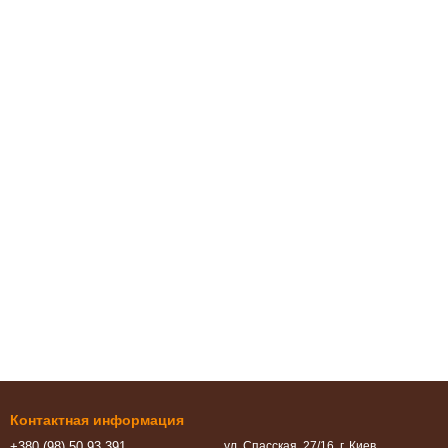
Контактная информация
+380 (98) 50 93 391
ул. Спасская, 27/16, г. Киев,