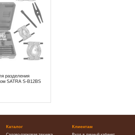
ля разделения
ком SATRA S-B12BS
Каталог
Клиентам
Садово-парковая техника
Вход в личный кабинет