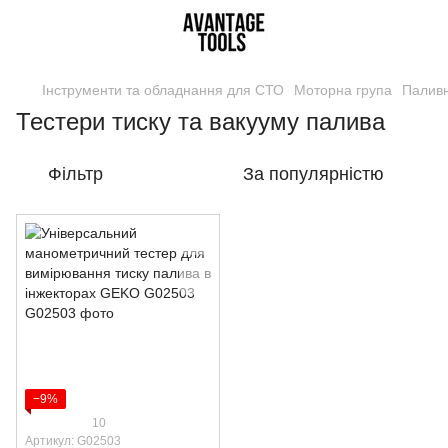
Інструменти та обладнання для СТО
Моторна група
Паливн
Тестери тиску та вакууму палива
Фільтр
За популярністю
−9%
10
Артикул: G02503