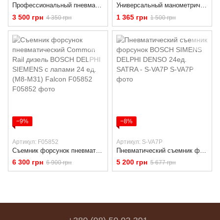
Профессиональный пневматический съемник форсунок AL-FA AL02654 + комплект адаптеров
Универсальный манометрический тестер для измерения давления топлива в инжекторах GEKO G02503
3 500 грн
1 365 грн
4 350 грн
1 500 грн
−9%
−8%
Артикул: F05852
Артикул: S-VA7P
Съемник форсунок пневматический Common Rail дизель BOSCH DELPHI SIEMENS с лапами 24 ед. (М8-М31) Falcon F05852
Пневматический съемник форсунок BOSCH SIMENS DELPHI DENSO 24ед. SATRA - S-VA7P
6 300 грн
5 200 грн
6 900 грн
5 677 грн