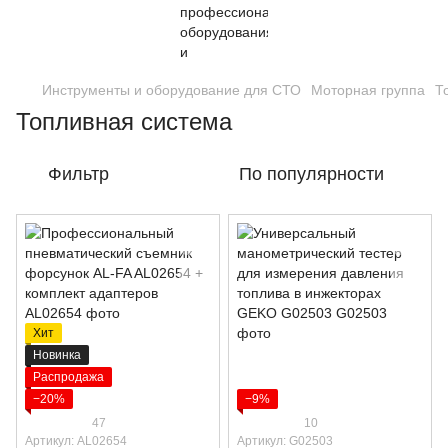
Инструменты и оборудование для СТО
Моторная группа
Т
Топливная система
Фильтр
По популярности
Хит
Новинка
Распродажа
−20%
−9%
47
10
Артикул: AL02654
Артикул: G02503