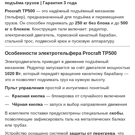
подъёма грузов | Гарантия 3 года
Procraft TP500
— это надёжный подъёмный механизм
(тельфер), предназначенный для подъёма и перемещения
грузов. Он способен поднимать до
250 кг без блока
и до
500
кг с блоком
. Конструкция тали включает: редуктор,
электрический двигатель, тормозной канатный барабан,
стальной трос, подвесной крюк и пусковую аппаратуру.
Особенности электротельфера Procraft TP500
Электродвигатель приводит в движение подъёмный
механизм. Редуктор запускается за счёт двигателя мощностью
1020 Вт
, который передаёт вращение канатному барабану —
это и позволяет поднимать груз на нужную высоту.
Пульт управления
простой и интуитивно понятный:
Красная кнопка
— блокировка от случайного включения
Чёрная кнопка
— запуск и выбор направления движения
В комплекте поставки предусмотрены специальные
скобы
,
позволяющие зафиксировать таль на металлических балках
или трубах.
Устройство оснащено системой
защиты от перегрева
, что