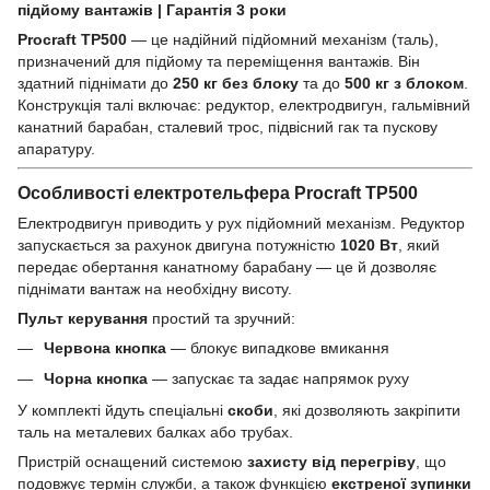
підйому вантажів | Гарантія 3 роки
Procraft TP500
— це надійний підйомний механізм (таль),
призначений для підйому та переміщення вантажів. Він
здатний піднімати до
250 кг без блоку
та до
500 кг з блоком
.
Конструкція талі включає: редуктор, електродвигун, гальмівний
канатний барабан, сталевий трос, підвісний гак та пускову
апаратуру.
Особливості електротельфера Procraft TP500
Електродвигун приводить у рух підйомний механізм. Редуктор
запускається за рахунок двигуна потужністю
1020 Вт
, який
передає обертання канатному барабану — це й дозволяє
піднімати вантаж на необхідну висоту.
Пульт керування
простий та зручний:
Червона кнопка
— блокує випадкове вмикання
Чорна кнопка
— запускає та задає напрямок руху
У комплекті йдуть спеціальні
скоби
, які дозволяють закріпити
таль на металевих балках або трубах.
Пристрій оснащений системою
захисту від перегріву
, що
подовжує термін служби, а також функцією
екстреної зупинки