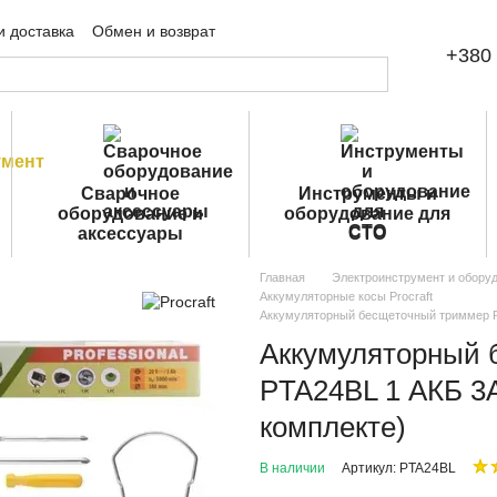
и доставка
Обмен и возврат
+380 
шение
Публичная оферта
Сварочное
Инструменты и
оборудование и
оборудование для
аксессуары
СТО
Главная
Электроинструмент и обору
Аккумуляторные косы Procraft
Аккумуляторный бесщеточный триммер Pr
Аккумуляторный 
PTA24BL 1 АКБ 3А
комплекте)
В наличии
Артикул: PTA24BL