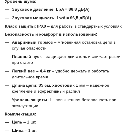
Уровень шума
:
Звуковое давление
:
LpA = 86,8 дБ(A)
Звуковая мощность
:
LwA = 96,5 дБ(A)
Класс защиты
:
IPX0
– для работы в стандартных условиях
Безопасность и комфорт в использовании:
Аварийный тормоз
– мгновенная остановка цепи в
случае опасности
Плавный пуск
– защищает двигатель и снижает рывки
при старте
Легкий вес – 4,4 кг
– удобно держать и работать
длительное время
Длина цепи
:
35 см, хвостовик 1 мм
– надежное
крепление и эффективный распил
Уровень защиты II
– повышенная безопасность при
эксплуатации
Комплектация:
Цепь
– 1 шт.
Шина
– 1 шт.