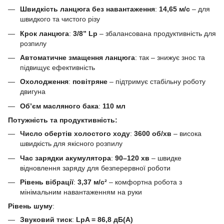
Швидкість ланцюга без навантаження
:
14,65 м/с
– для
швидкого та чистого різу
Крок ланцюга
:
3/8” Lp
– збалансована продуктивність для
розпилу
Автоматичне змащення ланцюга
: так – знижує знос та
підвищує ефективність
Охолодження
:
повітряне
– підтримує стабільну роботу
двигуна
Об’єм масляного бака
:
110 мл
Потужність та продуктивність:
Число обертів холостого ходу
:
3600 об/хв
– висока
швидкість для якісного розпилу
Час зарядки акумулятора
:
90–120 хв
– швидке
відновлення заряду для безперервної роботи
Рівень вібрації
:
3,37 м/с²
– комфортна робота з
мінімальним навантаженням на руки
Рівень шуму
:
Звуковий тиск
:
LpA = 86,8 дБ(A)