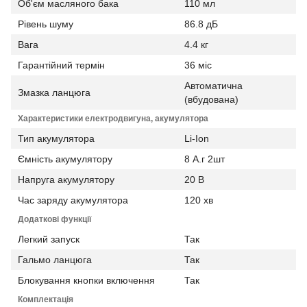
Об'єм масляного бака
110 мл
Рівень шуму
86.8 дБ
Вага
4.4 кг
Гарантійний термін
36 міс
Автоматична
Змазка ланцюга
(вбудована)
Характеристики електродвигуна, акумулятора
Тип акумулятора
Li-Ion
Ємність акумулятору
8 А.г 2шт
Напруга акумулятору
20 В
Час заряду акумулятора
120 хв
Додаткові функції
Легкий запуск
Так
Гальмо ланцюга
Так
Блокування кнопки включення
Так
Комплектація