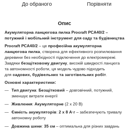
До обраного
Порівняти
Опис
Акумуляторна ланцюгова пилка Procraft PCA40/2 –
потужний і мобільний інструмент для саду та будівництва
Procraft PCA40/2
– це
професійна акумуляторна
ланцюгова пилка
, створена для ефективного розпилювання
деревини без необхідності підключення до електромережі.
Завдяки
безщітковому двигуну
, високій швидкості ланцюга
та автономності роботи, ця модель чудово підходить
для
садових, будівельних та заготівельних робіт
.
Основні характеристики:
Тип двигуна
:
Безщітковий
– довговічний, потужний,
зменшує витрати енергії
Живлення
:
Акумуляторне
(2 x 20 В)
Ємність акумуляторів
:
2 x 8 А·г
– забезпечують тривалу
автономну роботу
Довжина шини
:
35 см
– оптимальна для різних завдань