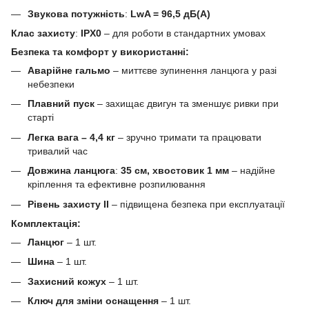
Звукова потужність
:
LwA = 96,5 дБ(A)
Клас захисту
:
IPX0
– для роботи в стандартних умовах
Безпека та комфорт у використанні:
Аварійне гальмо
– миттєве зупинення ланцюга у разі
небезпеки
Плавний пуск
– захищає двигун та зменшує ривки при
старті
Легка вага – 4,4 кг
– зручно тримати та працювати
тривалий час
Довжина ланцюга
:
35 см, хвостовик 1 мм
– надійне
кріплення та ефективне розпилювання
Рівень захисту II
– підвищена безпека при експлуатації
Комплектація:
Ланцюг
– 1 шт.
Шина
– 1 шт.
Захисний кожух
– 1 шт.
Ключ для зміни оснащення
– 1 шт.