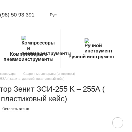
(98) 50 93 391
Рус
Компрессоры и
Ручной инструмент
пневмоинструменты
аксессуары
Сварочные аппараты (инверторы)
55А ( защита, дисплей, пластиковый кейс)
ор Зенит ЗСИ-255 K – 255А (
 пластиковый кейс)
Оставить отзыв