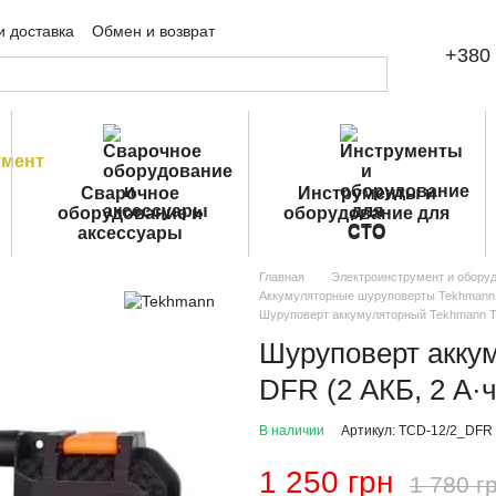
и доставка
Обмен и возврат
+380 
шение
Публичная оферта
Сварочное
Инструменты и
оборудование и
оборудование для
аксессуары
СТО
Главная
Электроинструмент и обору
Аккумуляторные шуруповерты Tekhmann
Шуруповерт аккумуляторный Tekhmann TC
Шуруповерт акку
DFR (2 АКБ, 2 А·
В наличии
Артикул: TCD-12/2_DFR
1 250 грн
1 780 г