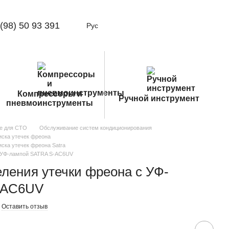
(98) 50 93 391
Рус
Компрессоры и
Ручной инструмент
пневмоинструменты
е для СТО
Обслуживание систем кондиционирования
иска утечек фреона
ска утечек фреона Satra
с УФ-лампой SATRA S-AC6UV
ления утечки фреона с УФ-
-AC6UV
Оставить отзыв