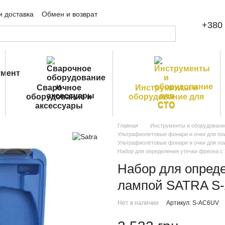
и доставка
Обмен и возврат
+380 
шение
Публичная оферта
Сварочное
Инструменты и
оборудование и
оборудование для
аксессуары
СТО
Главная
Инструменты и оборудовани
Ультрафиолетовые фонари и очки для по
Ультрафиолетовые фонари и очки для пои
Набор для определения утечки фреона 
Набор для опреде
лампой SATRA S
Нет в наличии
Артикул: S-AC6UV