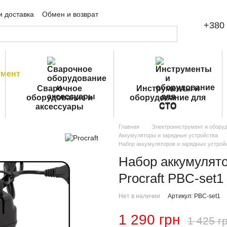
и доставка
Обмен и возврат
+380 
шение
Публичная оферта
Сварочное
Инструменты и
оборудование и
оборудование для
аксессуары
СТО
Главная
Электроинструмент и обору
Аккумуляторы и зарядные устройства
Набор аккумуляторов и зарядных устройст
Набор аккумулято
Procraft PBC-set1
Нет в наличии
Артикул: PBC-set1
1 290 грн
1 425 г