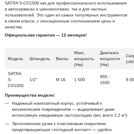
SATRA S-CO1500 как для профессионального использования
в автосервисах и шиномонтажах, так и для частных
пользователей. Это один из самых популярных инструментов
в своем классе, с сенсационным соотношением цены и
качества.
Официальная гарантия — 12 месяцев!
Макс.
Диапазон
Ско
Модель
Шпиндель
Винты
мощность
мощности
(об
(Нм)
(Нм)
SATRA
950 -
S-
1/2"
М 16
1 500
8 0
1500
CO1500
Преимущества модели:
Надежный композитный корпус, устойчивый к
механическим повреждениям — выдерживает даже
интенсивную ежедневную эксплуатацию (вес всего 2,2 кг!)
Эргономичная ручка с пластиковым покрытием,
предотвращающая «холодный контакт» — удобно