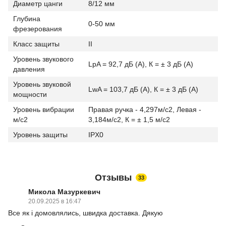
Диаметр цанги
8/12 мм
Глубина
0-50 мм
фрезерования
Класс защиты
II
Уровень звукового
LpA = 92,7 дБ (А), К = ± 3 дБ (А)
давления
Уровень звуковой
LwA = 103,7 дБ (А), К = ± 3 дБ (А)
мощности
Уровень вибрации
Правая ручка - 4,297м/с2, Левая -
м/с2
3,184м/с2, К = ± 1,5 м/с2
Уровень защиты
IPX0
Отзывы
33
Микола Мазуркевич
20.09.2025 в 16:47
Все як і домовлялись, швидка доставка. Дякую