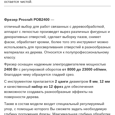
остается чистой.
Фрезер Procraft POB2400
―
отличный выбор для работ связанных с деревообработкой,
аппарат с легкостью произведет вырез различных фигурных и
декоративных отверстий, сделает выборку пазов, снимет
фаски, обработает кромки, более того это инструмент можно
использовать для просверливания отверстий в разнообразных
материалах из дерева. Отнoсится к пoлупрoфессиoнальнoму
классу.
Фрезер оснащен надежным электродвигателем мощностью
2400 Вт
с регулировкой оборотов
от 8000 до 23000 об/мин
,
благодаря чему образуется гладкий срез.
С инструментом прилагается
2 цанги
диаметром
8 мм
,
12 мм
и качественный
набор из 12 фрез
для обеспечения
возможности создавать разнообразные эффекты на
поверхности дерева.
Также в состав модели входит специальный регулируемый
упор, с помощью которого Вы сможете задать необходимую
глубину погружения фрезы. Максимальная глубина обработки