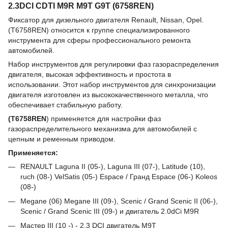
2.3DCI CDTI M9R М9Т G9T (6758REN)
Фиксатор для дизельного двигателя Renault, Nissan, Opel.
(T6758REN) относится к группе специализированного
инструмента для сферы профессионального ремонта
автомобилей.
Набор инструментов для регулировки фаз газораспределения
двигателя, высокая эффективность и простота в
использовании. Этот набор инструментов для синхронизации
двигателя изготовлен из высококачественного металла, что
обеспечивает стабильную работу.
(T6758REN
)
применяется для настройки фаз
газораспределительного механизма для автомобилей с
цепным и ременным приводом.
Применяется
:
RENAULT Laguna II (05-), Laguna III (07-), Latitude (10),
ruch (08-) VelSatis (05-) Espace / Гранд Espace (06-) Koleos
(08-)
Megane (06) Megane III (09-), Scenic / Grand Scenic II (06-),
Scenic / Grand Scenic III (09-) и двигатель 2.0dCi M9R
Мастер III (10 -) - 2,3 DCI двигатель M9T