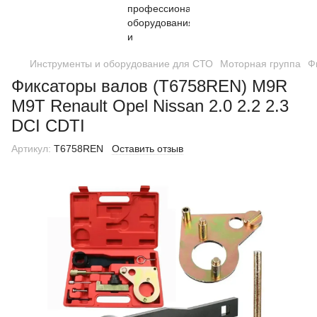
Инструменты и оборудование для СТО
Моторная группа
Ф
Фиксаторы валов (T6758REN) M9R
М9Т Renault Opel Nissan 2.0 2.2 2.3
DCI CDTI
Артикул:
T6758REN
Оставить отзыв