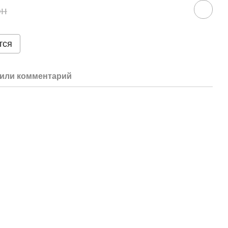
рн
тся
или комментарий