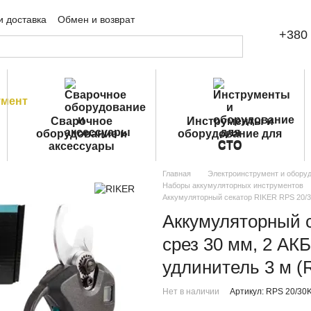
и доставка
Обмен и возврат
+380 
шение
Публичная оферта
Сварочное
Инструменты и
оборудование и
оборудование для
аксессуары
СТО
Главная
Электроинструмент и обору
Наборы аккумуляторных инструментов
Аккумуляторный секатор RIKER RPS 20/30
Аккумуляторный с
срез 30 мм, 2 АК
удлинитель 3 м (
Нет в наличии
Артикул: RPS 20/3