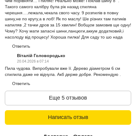
чим порівняти… і пиляє! Реально може! Поклав шину 8" .
Такого самого калібру була рік назад спиляна
черешня….лежала,чекала свого часу. 9 розпилів в повну
шину,не по кругу,а в лоб! Як по маслу! Ше різних там патиків
напиляв ,2 тачки дров за 15 хвилин! Вобщєм замовив ще одну!
Чому? Хочу мати запасні шини,ланцюги,аккум додатковий,і
насолоду від процесу! Хороша пилка! Для саду то шо нада
Ответить
Віталій Головородько
20.04.2026 в 07:14
Пила чудова. Випробували вже її. Дерево діаметром 6 см
спилила даже не відчула. Акб держе добре. Рекомендую .
Ответить
Еще 5 отзывов
Написать отзыв