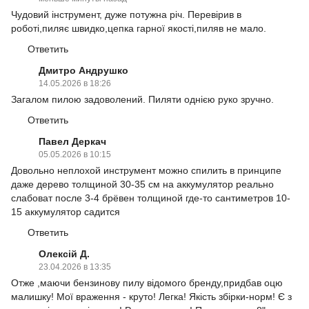
Чудовий інструмент, дуже потужна річ. Перевірив в
роботі,пиляє швидко,цепка гарної якості,пиляв не мало.
Ответить
Дмитро Андрушко
14.05.2026 в 18:26
Загалом пилою задоволений. Пиляти однією руко зручно.
Ответить
Павел Деркач
05.05.2026 в 10:15
Довольно неплохой инструмент можно спилить в принципе
даже дерево толщиной 30-35 см на аккумулятор реально
слабоват после 3-4 брёвен толщиной где-то сантиметров 10-
15 аккумулятор садится
Ответить
Олексій Д.
23.04.2026 в 13:35
Отже ,маючи бензинову пилу відомого бренду,придбав оцю
малишку! Мої враження - круто! Легка! Якість збірки-норм! Є з