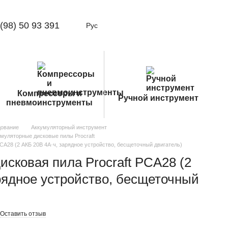
(98) 50 93 391
Рус
Компрессоры и
Ручной инструмент
пневмоинструменты
дование
Аккумуляторный инструмент
муляторные дисковые пилы Procraft
PCA28 (2 АКБ 20В 4А·ч, зарядное устройство, бесщеточный двигатель)
исковая пила Procraft PCA28 (2
рядное устройство, бесщеточный
Оставить отзыв