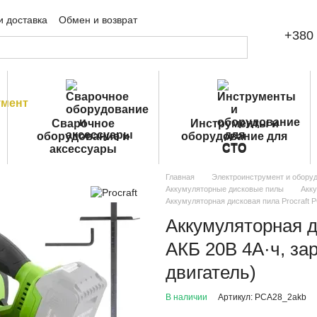
и доставка
Обмен и возврат
+380 
шение
Публичная оферта
Сварочное
Инструменты и
оборудование и
оборудование для
аксессуары
СТО
Главная
Электроинструмент и обору
Аккумуляторные дисковые пилы
Акку
Аккумуляторная дисковая пила Procraft 
Аккумуляторная д
АКБ 20В 4А·ч, за
двигатель)
В наличии
Артикул: PCA28_2akb