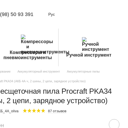
(98) 50 93 391
Рус
Компрессоры и
Ручной инструмент
пневмоинструменты
дование
Аккумуляторный инструмент
Аккумуляторные пилы
t PKA34 (АКБ 4А·ч, 2 шины, 2 цепи, зарядное устройство)
есщеточная пила Procraft PKA34
, 2 цепи, зарядное устройство)
Б_4А_oliva
87 отзывов
рн