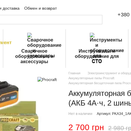
и доставка
Обмен и возврат
+380 
шение
Публичная оферта
Сварочное
Инструменты и
оборудование и
оборудование для
аксессуары
СТО
Главная
Электроинструмент и обору
Аккумуляторные пилы Procraft
Аккумуляторная бесщеточная пила Procraf
Аккумуляторная б
(АКБ 4А·ч, 2 шины
Нет в наличии
Артикул: PKA34_1АК
2 700 грн
2 980 г