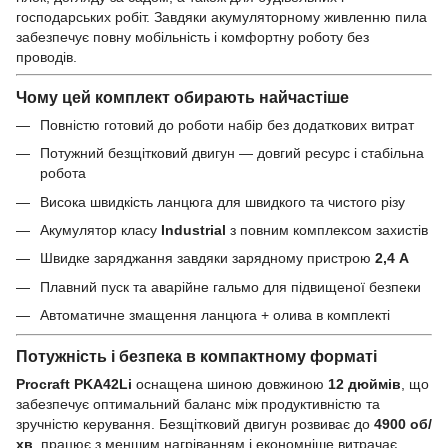
господарських робіт. Завдяки акумуляторному живленню пила
забезпечує повну мобільність і комфортну роботу без
проводів.
Чому цей комплект обирають найчастіше
Повністю готовий до роботи набір без додаткових витрат
Потужний безщітковий двигун — довгий ресурс і стабільна
робота
Висока швидкість ланцюга для швидкого та чистого різу
Акумулятор класу
Industrial
з повним комплексом захистів
Швидке заряджання завдяки зарядному пристрою
2,4 А
Плавний пуск та аварійне гальмо для підвищеної безпеки
Автоматичне змащення ланцюга + олива в комплекті
Потужність і безпека в компактному форматі
Procraft PKA42Li
оснащена шиною довжиною
12 дюймів
, що
забезпечує оптимальний баланс між продуктивністю та
зручністю керування. Безщітковий двигун розвиває до
4900 об/
хв
, працює з меншим нагріванням і економніше витрачає