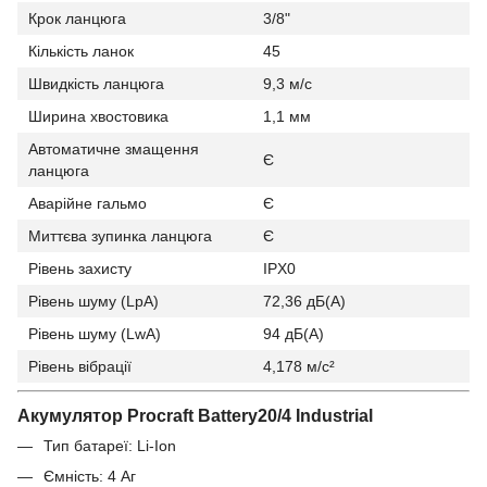
Крок ланцюга
3/8"
Кількість ланок
45
Швидкість ланцюга
9,3 м/с
Ширина хвостовика
1,1 мм
Автоматичне змащення
Є
ланцюга
Аварійне гальмо
Є
Миттєва зупинка ланцюга
Є
Рівень захисту
IPX0
Рівень шуму (LpA)
72,36 дБ(А)
Рівень шуму (LwA)
94 дБ(А)
Рівень вібрації
4,178 м/с²
Акумулятор Procraft Battery20/4 Industrial
Тип батареї: Li-Ion
Ємність: 4 Аг