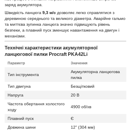
заряд акумулятора.
Швидкість ланцюга
9,3 м/с
дозволяє легко справлятися з
деревиною середнього та великого діаметра. Аварійне гальмо
та миттєва зупинка ланцюга значно підвищують рівень
безпеки, а плавний пуск зменшує навантаження на двигун і
механізми.
Технічні характеристики акумуляторної
ланцюгової пилки Procraft PKA42Li
Параметр
Значення
Акумуляторна ланцюгова
Тип інструмента
пилка
Тип двигуна
Безщітковий
Напруга
20 В
Частота обертання холостого
4900 об/хв
ходу
Плавний пуск
Є
Довжина шини
12" (304 мм)