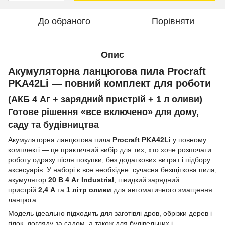
До обраного
Порівняти
Опис
Акумуляторна ланцюгова пила Procraft
PKA42Li — повний комплект для роботи
(АКБ 4 Аг + зарядний пристрій + 1 л оливи)
Готове рішення «все включено» для дому,
саду та будівництва
Акумуляторна ланцюгова пила
Procraft PKA42Li
у повному
комплекті — це практичний вибір для тих, хто хоче розпочати
роботу одразу після покупки, без додаткових витрат і підбору
аксесуарів. У наборі є все необхідне: сучасна безщіткова пила,
акумулятор
20 В 4 Аг Industrial
, швидкий зарядний
пристрій
2,4 А
та
1 літр оливи
для автоматичного змащення
ланцюга.
Модель ідеально підходить для заготівлі дров, обрізки дерев і
гілок, догляду за садом, а також для будівельних і