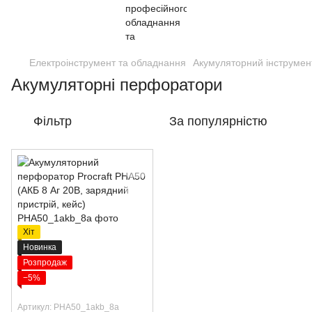
Електроінструмент та обладнання
Акумуляторний інструмен
Акумуляторні перфоратори
Фільтр
За популярністю
Хіт
Новинка
Розпродаж
−5%
Артикул: PHA50_1akb_8а