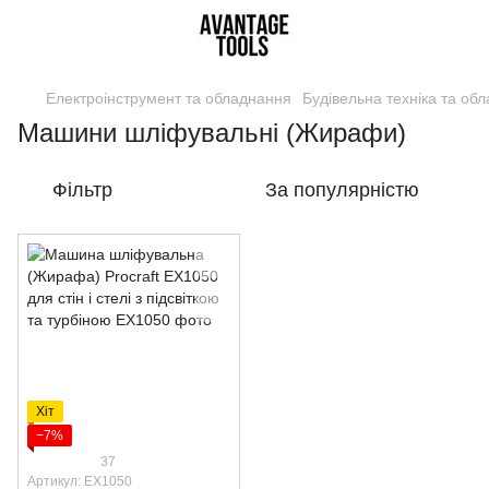
Електроінструмент та обладнання
Будівельна техніка та об
Машини шліфувальні (Жирафи)
Фільтр
За популярністю
Хіт
−7%
37
Артикул: EX1050