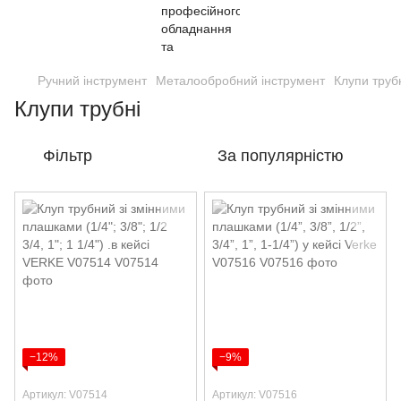
Ручний інструмент
Металообробний інструмент
Клупи труб
Клупи трубні
Фільтр
За популярністю
−12%
−9%
Артикул: V07514
Артикул: V07516