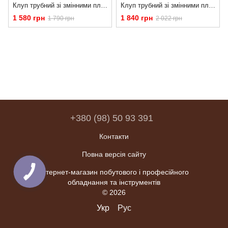
Клуп трубний зі змінними плашками (1/4"; 3/8"; 1/2 3/4, 1"; 1 1/4") .в кейсі VERKE V07514
Клуп трубний зі змінними плашками (1/4”, 3/8”, 1/2”, 3/4”, 1”, 1-1/4”) у кейсі Verke V07516
1 580 грн
1 840 грн
1 790 грн
2 022 грн
+380 (98) 50 93 391
Контакти
Повна версія сайту
Інтернет-магазин побутового і професійного
обладнання та інструментів
© 2026
Укр
Рус