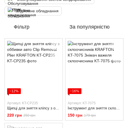
Підйомне обладнання
Фільтр
За популярністю
−12%
−16%
Артикул: KT-CP235
Артикул: KT-7075
Щипці для зняття кліпсу з оббивки авто Clip Removal Plier KRAFTON KT-CP235
Інструмент для зняття склоочисників KRAFTON KT-7075 Знімач важеля склоочисника
220 грн
150 грн
250 грн
179 грн