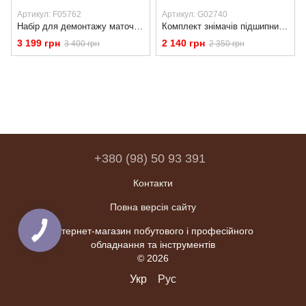
Артикул: F05762
Артикул: G02740
Набір для демонтажу маточини FORD FOCUS II, C-MAX, VOLVO 78 мм Falcon F05762
Комплект знімачів підшипників передньої ступиці 56-84 мм Geko G02740
3 199 грн
2 140 грн
3 400 грн
2 350 грн
+380 (98) 50 93 391
Контакти
Повна версія сайту
Інтернет-магазин побутового і професійного
обладнання та інструментів
© 2026
Укр
Рус