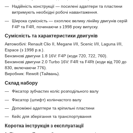
Надійність конструкції — посилені адаптери та пластини
витримують необхідні робочі навантаження.
Широка сумісність — охоплює велику лінійку двигунів серій
F4P та F4R, починаючи з 1998 року випуску.
Сумісність та характеристики двигунів
Автомобілі: Renault Clio II, Megane I/II, Scenic I/II, Laguna I/II,
Espace (з 1998 р.в.).
Бензинові двигуни 1.8 16V: F4P (коди 720, 722, 760).
Бензинові двигуни 2.0 Turbo 16V: F4R та F4Rt (коди від 700 до
830, включаючи 776).
Виробник: Rewolt (Тайвань).
Склад
набору
Фіксатор зубчастих коліс розподільного валу
Фіксатор (штифт) колінчастого валу
Допоміжні адаптери та кріпильні пластини
Кейс для зберігання та транспортування
Коротка інструкція з експлуатації