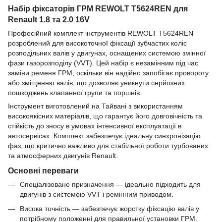
Набір фіксаторів ГРМ REWOLT T5624REN для
Renault 1.8 та 2.0 16V
Професійний комплект інструментів REWOLT T5624REN
розроблений для високоточної фіксації зубчастих коліс
розподільних валів у двигунах, оснащених системою змінної
фази газорозподілу (VVT). Цей набір є незамінним під час
заміни ременя ГРМ, оскільки він надійно запобігає провороту
або зміщенню валів, що дозволяє уникнути серйозних
пошкоджень клапанної групи та поршнів.
Інструмент виготовлений на Тайвані з використанням
високоякісних матеріалів, що гарантує його довговічність та
стійкість до зносу в умовах інтенсивної експлуатації в
автосервісах. Комплект забезпечує ідеальну синхронізацію
фаз, що критично важливо для стабільної роботи турбованих
та атмосферних двигунів Renault.
Основні переваги
Спеціалізоване призначення — ідеально підходить для
двигунів з системою VVT і ремінним приводом.
Висока точність — забезпечує жорстку фіксацію валів у
потрібному положенні для правильної установки ГРМ.