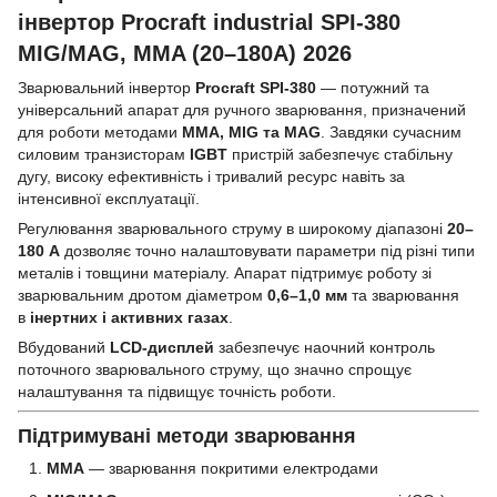
інвертор Procraft industrial SPI-380
MIG/MAG, MMA (20–180А) 2026
Зварювальний інвертор
Procraft SPI-380
— потужний та
універсальний апарат для ручного зварювання, призначений
для роботи методами
MMA, MIG та MAG
. Завдяки сучасним
силовим транзисторам
IGBT
пристрій забезпечує стабільну
дугу, високу ефективність і тривалий ресурс навіть за
інтенсивної експлуатації.
Регулювання зварювального струму в широкому діапазоні
20–
180 А
дозволяє точно налаштовувати параметри під різні типи
металів і товщини матеріалу. Апарат підтримує роботу зі
зварювальним дротом діаметром
0,6–1,0 мм
та зварювання
в
інертних і активних газах
.
Вбудований
LCD-дисплей
забезпечує наочний контроль
поточного зварювального струму, що значно спрощує
налаштування та підвищує точність роботи.
Підтримувані методи зварювання
MMA
— зварювання покритими електродами