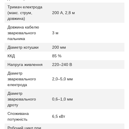
Тримач електрода
(макс. струм,
200 А, 2,8 м
довжина)
Довжина кабелю
зварювального
3 м
пальника
Діаметр котушки
200 мм
ККД
85 %
Напруга живлення
220–240 В
Діаметр
зварювального
2,0–5,0 мм
електрода
Діаметр
зварювального
0,6–1,0 мм
дроту
Споживана
6,5 кВт
потужність
Робочий цикл при