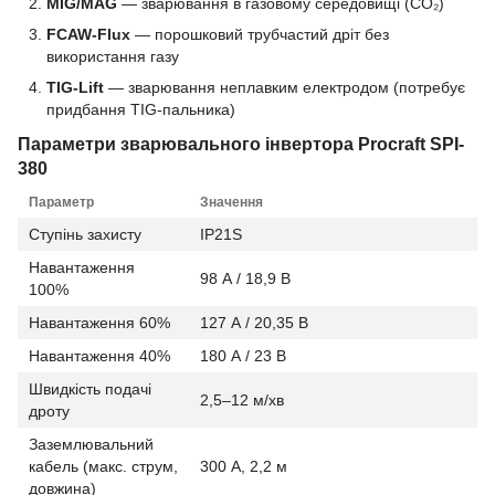
MIG/MAG
— зварювання в газовому середовищі (CO₂)
FCAW-Flux
— порошковий трубчастий дріт без
використання газу
TIG-Lift
— зварювання неплавким електродом (потребує
придбання TIG-пальника)
Параметри зварювального інвертора Procraft SPI-
380
Параметр
Значення
Ступінь захисту
IP21S
Навантаження
98 А / 18,9 В
100%
Навантаження 60%
127 А / 20,35 В
Навантаження 40%
180 А / 23 В
Швидкість подачі
2,5–12 м/хв
дроту
Заземлювальний
кабель (макс. струм,
300 А, 2,2 м
довжина)