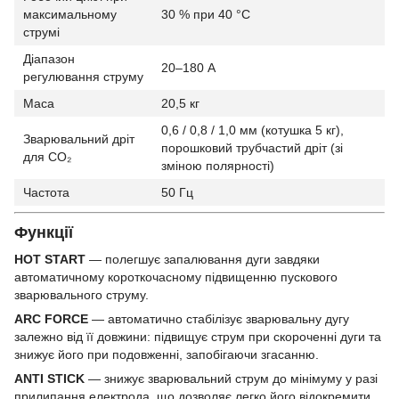
максимальному
30 % при 40 °C
струмі
Діапазон
20–180 А
регулювання струму
Маса
20,5 кг
0,6 / 0,8 / 1,0 мм (котушка 5 кг),
Зварювальний дріт
порошковий трубчастий дріт (зі
для CO₂
зміною полярності)
Частота
50 Гц
Функції
HOT START
— полегшує запалювання дуги завдяки
автоматичному короткочасному підвищенню пускового
зварювального струму.
ARC FORCE
— автоматично стабілізує зварювальну дугу
залежно від її довжини: підвищує струм при скороченні дуги та
знижує його при подовженні, запобігаючи згасанню.
ANTI STICK
— знижує зварювальний струм до мінімуму у разі
прилипання електрода, що дозволяє легко його відокремити