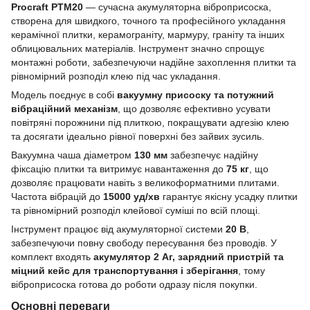
Procraft PTM20
— сучасна акумуляторна віброприсоска,
створена для швидкого, точного та професійного укладання
керамічної плитки, керамограніту, мармуру, граніту та інших
облицювальних матеріалів. Інструмент значно спрощує
монтажні роботи, забезпечуючи надійне захоплення плитки та
рівномірний розподіл клею під час укладання.
Модель поєднує в собі
вакуумну присоску та потужний
вібраційний механізм
, що дозволяє ефективно усувати
повітряні порожнини під плиткою, покращувати адгезію клею
та досягати ідеально рівної поверхні без зайвих зусиль.
Вакуумна чаша діаметром
130 мм
забезпечує надійну
фіксацію плитки та витримує навантаження до
75 кг
, що
дозволяє працювати навіть з великоформатними плитами.
Частота вібрацій до
15000 уд/хв
гарантує якісну усадку плитки
та рівномірний розподіл клейової суміші по всій площі.
Інструмент працює від акумуляторної системи
20 В
,
забезпечуючи повну свободу пересування без проводів. У
комплект входять
акумулятор 2 Аг, зарядний пристрій та
міцний кейс для транспортування і зберігання
, тому
віброприсоска готова до роботи одразу після покупки.
Основні переваги