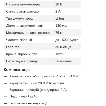
Напруга акумулятора
20 В
Ємність акумулятора
2 Аг
Тип акумулятора
Li-Ion
Діаметр вакуумної чаші
130 мм
Максимальне навантаження
75 кг
Частота вібрацій
до 15000 уд/хв
Гарантія
36 місяців
Країна виробництва
Китай
Батьківщина бренду
Німеччина
Комплектація
Акумуляторна віброприсоска Procraft PTM20
Акумулятор Li-Ion 20 В 2 Аг — 1 шт.
Зарядний пристрій (слайдерний 2 А)
Пластиковий кейс
Інструкція з експлуатації