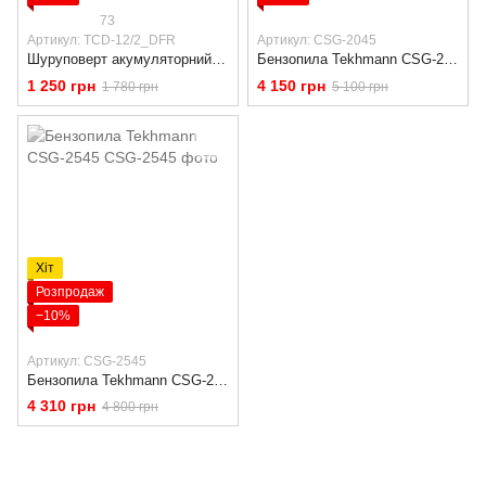
73
Артикул: TCD-12/2_DFR
Артикул: CSG-2045
Шуруповерт акумуляторний Tekhmann TCD-12/2 DFR (2 АКБ, 2 А·год, 12 В, швидкознімний патрон)
Бензопила Tekhmann CSG-2045 (Хромований циліндр 52 см³ / 2.25 кВт)
1 250 грн
4 150 грн
1 780 грн
5 100 грн
Хіт
Розпродаж
−10%
Артикул: CSG-2545
Бензопила Tekhmann CSG-2545
4 310 грн
4 800 грн