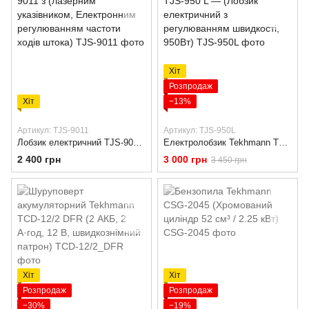
Хіт
Розпродаж
Хіт
−13%
Артикул: TJS-9011
Артикул: TJS-950L
Лобзик електричний TJS-9011 з (лазерним указівником, Електронним регулюванням частоти ходів штока)
Електролобзик Tekhmann TJS-950 L — (Лобзик електричний з регулюванням швидкості, 950Вт)
2 400 грн
3 000 грн
3 450 грн
Хіт
Хіт
Розпродаж
Розпродаж
−30%
−19%