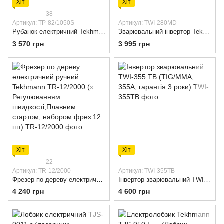
Хіт
Хіт
38
Артикул: TP-82/1050S
Артикул: TWI-280MD
Рубанок електричний Tekhmann TP-82/1050 S (Електрорубанок 1050 Вт. 82 мм. Гарантія 3 роки)
Зварювальний інвертор Tekhmann 280 MD 2.0 — 140А з (VRD і Hot Start)
3 570 грн
3 995 грн
Хіт
Хіт
22
Артикул: TR-12/2000
Артикул: TWI-355TB
Фрезер по дереву електричний ручний Tekhmann TR-12/2000 (з Регулюванням швидкості,Плавним стартом, набором фрез 12 шт)
Інвертор зварювальний TWI-355 TB (TIG/MMA, 355А, гарантія 3 роки)
4 240 грн
4 600 грн