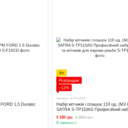
Хіт
Розпродаж
−12%
Артикул: S-TP110AS
 FORD 1.5 Duratec
Набір мітчиків і плашок 110 од. (M2
SATRA S-TP110AS Професійний наб
лерок та мітчиків для нарізки різьби
5 890 грн
5 180 грн
В наявності