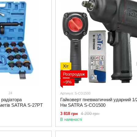
Хіт
Розпродаж
−9%
24
Артикул: S-CO1500
 радіатора
Гайковерт пневматичний ударний 1/
едметів SATRA S-27PT
Нм SATRA S-CO1500
4 200 грн
3 818 грн
В наявності