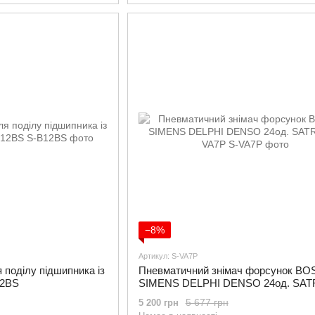
−8%
Артикул: S-VA7P
 поділу підшипника із
Пневматичний знімач форсунок B
12BS
SIMENS DELPHI DENSO 24од. SATR
VA7P
5 677 грн
5 200 грн