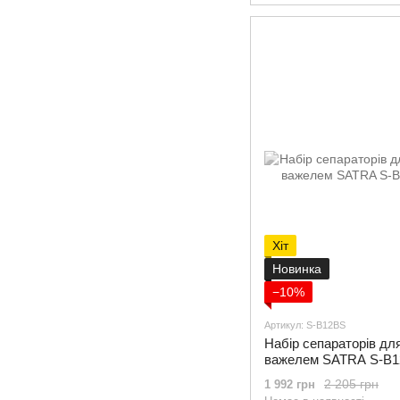
Хіт
Новинка
−10%
Артикул: S-B12BS
Набір сепараторів для
важелем SATRA S-B
2 205 грн
1 992 грн