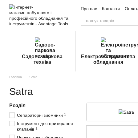
Перейти до основного контенту
Про нас
Контакти
Оплата
Угода користувача
Публ
Садово-паркова
Електроінструмент та
техніка
обладнання
Головна
Satra
Satra
Розділ
1
Сепараторні зйомники
Інструмент для притирання
1
клапанів
Пневматичні зйомники