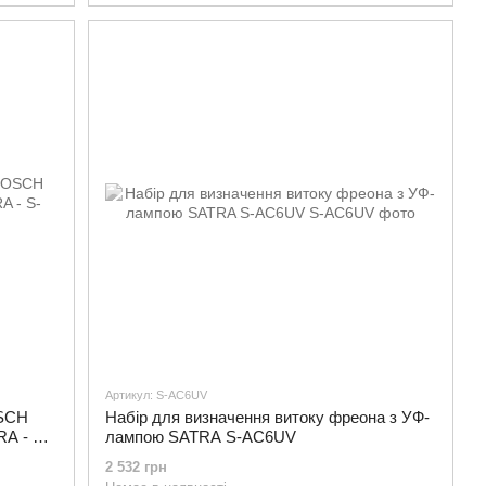
Артикул: S-AC6UV
OSCH
Набір для визначення витоку фреона з УФ-
A - S-
лампою SATRA S-AC6UV
2 532 грн