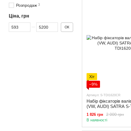
3
Розпродаж
Ціна, грн
Від Ціна, грн
До Ціна, грн
ОК
Хіт
−9%
Артикул: S-TDI1620CR
Набір фіксаторів валі
(VW, AUDI) SATRA S
2 000 грн
1 826 грн
В наявності