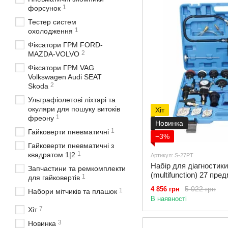
1
форсунок
Тестер систем
1
охолодження
Фіксатори ГРМ FORD-
2
MAZDA-VOLVO
Фіксатори ГРМ VAG
Volkswagen Audi SEAT
2
Skoda
Ультрафіолетові ліхтарі та
окуляри для пошуку витоків
Хіт
1
фреону
Новинка
1
Гайковерти пневматичні
−3%
Гайковерти пневматичні з
1
квадратом 1|2
Артикул: S-27PT
Набір для діагностики
Запчастини та ремкомплекти
(multifunction) 27 пр
1
для гайковертів
5 022 грн
4 856 грн
1
Набори мітчиків та плашок
В наявності
7
Хіт
3
Новинка