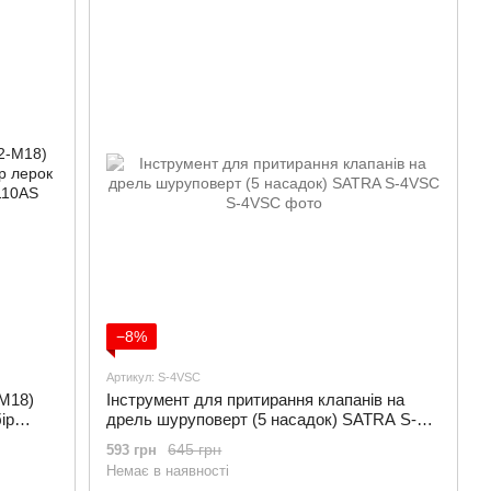
−8%
Артикул: S-4VSC
-M18)
Інструмент для притирання клапанів на
ір
дрель шуруповерт (5 насадок) SATRA S-
4VSC
645 грн
593 грн
Немає в наявності