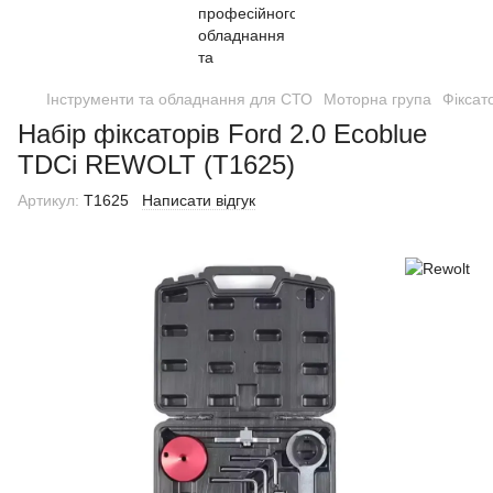
Інструменти та обладнання для СТО
Моторна група
Фіксат
Набір фіксаторів Ford 2.0 Ecoblue
TDCi REWOLT (T1625)
Артикул:
T1625
Написати відгук