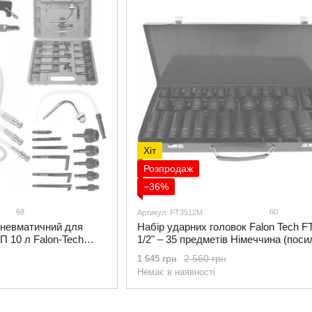
Хіт
Розпродаж
−36%
68
60
Артикул: FT3512M
пневматичний для
Набір ударних головок Falon Tech 
П 10 л Falon-Tech
1/2" – 35 предметів Німеччина (поси
в
ударні головки та торцеві насадки)
2 560 грн
1 645 грн
Немає в наявності