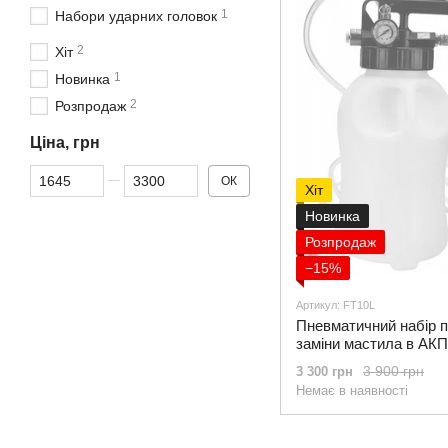
1
Набори ударних головок
2
Хіт
1
Новинка
2
Розпродаж
Ціна, грн
Від Ціна, грн
До Ціна, грн
ОК
Хіт
Новинка
Розпродаж
−15%
Артикул: FT10L
Пневматичний набір 
заміни мастила в АКП
FT10L+набір адаптері
3 900 грн
3 300 грн
Немає в наявності