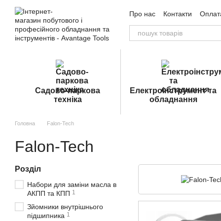
Перейти до основного контенту
Про нас
Контакти
Оплата
Угода користувача
Публ
Садово-паркова
Електроінструмент та
техніка
обладнання
Головна
Falon-Tech
Falon-Tech
Розділ
Набори для заміни масла в
1
АКПП та КПП
Зйомники внутрішнього
1
підшипника