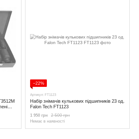
−22%
Артикул: FT1123
FT3512M
Набір знімачів кулькових підшипників 23 од.
лені
Falon Tech FT1123
2 500 грн
1 950 грн
Немає в наявності