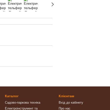
Каталог
Клієнтам
Садово-паркова техніка
Вхід до кабінету
Електроінструмент та
Про нас