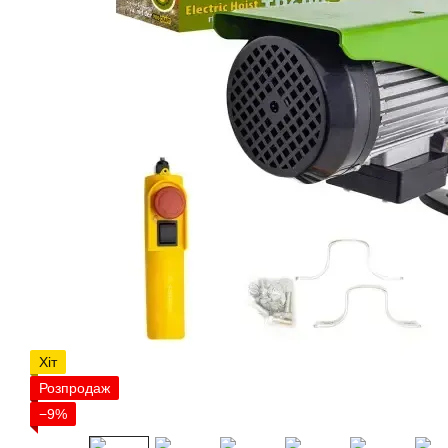
Хіт
Розпродаж
−9%