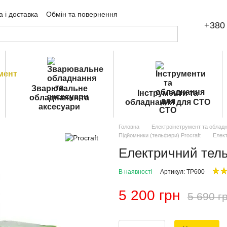
 і доставка
Обмін та повернення
+380 
ічна оферта
Зварювальне
Інструменти та
обладнання та
обладнання для СТО
аксесуари
Головна
Електроінструмент та облад
Підйомники (тельфери) Procraft
Елект
Електричний тель
В наявності
Артикул: TP600
5 200 грн
5 690 г