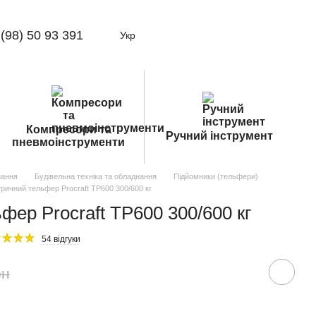
(98) 50 93 391
Укр
Компресори та
Ручний інструмент
пневмоінструменти
нання
Будівельна техніка та обладнання
Підйомники (тельфери)
ричний тельфер Procraft TP600 300/600 кг
фер Procraft TP600 300/600 кг
54 відгуки
рн