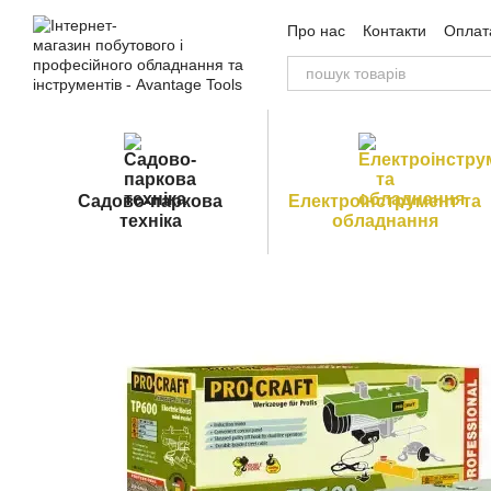
Перейти до основного контенту
Про нас
Контакти
Оплата
Угода користувача
Публ
Садово-паркова
Електроінструмент та
техніка
обладнання