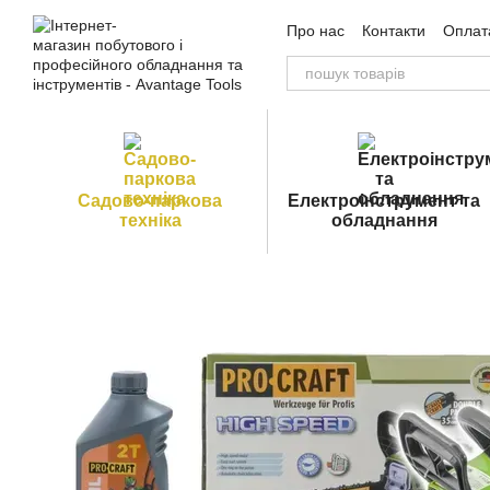
Перейти до основного контенту
Про нас
Контакти
Оплата
Угода користувача
Публ
Садово-паркова
Електроінструмент та
техніка
обладнання