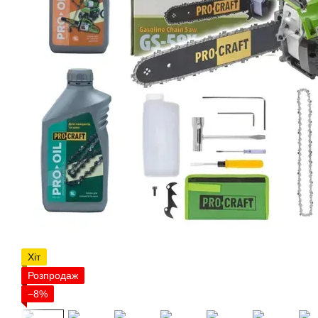
Хіт
Розпродаж
−8%