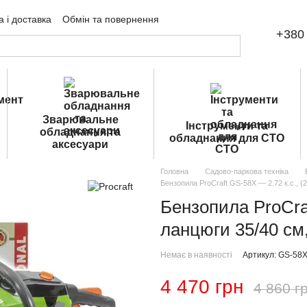
 і доставка
Обмін та повернення
+380 
ічна оферта
Зварювальне
Інструменти та
обладнання та
обладнання для СТО
аксесуари
Головна
Садово-паркова техніка
Бензопила ProCraft GS-58X — 2.72 к.с., (2
Бензопила ProCraf
ланцюги 35/40 см,
Немає в наявності
Артикул: GS-58
4 470 грн
4 860 г