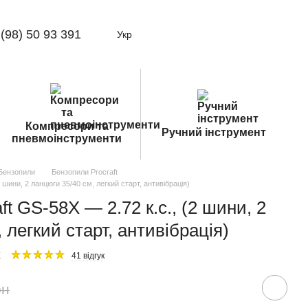
(98) 50 93 391
Укр
Компресори та
Ручний інструмент
пневмоінструменти
Бензопили
Бензопили Procraft
 шини, 2 ланцюги 35/40 см, легкий старт, антивібрація)
t GS-58X — 2.72 к.с., (2 шини, 2
 легкий старт, антивібрація)
X
41 відгук
рн