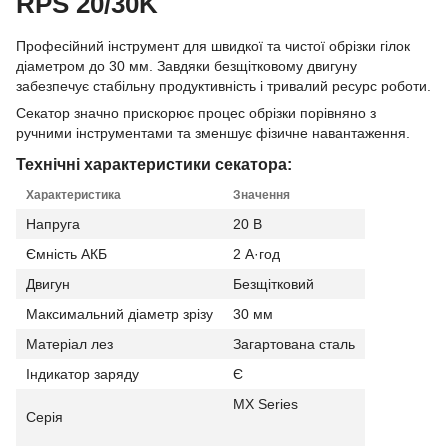
RPS 20/30K
Професійний інструмент для швидкої та чистої обрізки гілок
діаметром до 30 мм. Завдяки безщітковому двигуну
забезпечує стабільну продуктивність і тривалий ресурс роботи.
Секатор значно прискорює процес обрізки порівняно з
ручними інструментами та зменшує фізичне навантаження.
Технічні характеристики секатора:
Характеристика
Значення
Напруга
20 В
Ємність АКБ
2 А·год
Двигун
Безщітковий
Максимальний діаметр зрізу
30 мм
Матеріал лез
Загартована сталь
Індикатор заряду
Є
MX Series
Серія