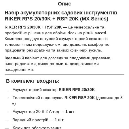
Опис
Набір акумуляторних садових інструментів
RIKER RPS 20/30K + RSP 20K (MX Series)
RIKER
RPS 20/30K
+ RSP 20K
— це універсальне та
професійне рішення для обрізки гілок на різній висоті.
Комплект поєднує потужний акумуляторний секатор із
телескопічним подовжувачем, що дозволяє комфортно
працювати без драбини та зайвих фізичних зусиль.
Ідеальний варіант для догляду за плодовими деревами,
виноградниками, живоплотами та декоративними
насадженнями.
В комплект входять:
Акумуляторний секатор
RIKER
RPS 20/30K
Телескопічний подовжувач
RIKER RSP 20K
(довжина до 3
м)
Акумулятор 20 В 2 А·год —
1 шт
Зарядний пристрій —
1 шт
Ключ для обслуговування