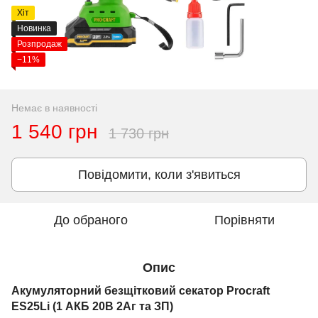
Хіт
Новинка
Розпродаж
−11%
Немає в наявності
1 540 грн
1 730 грн
Повідомити, коли з'явиться
До обраного
Порівняти
Опис
Акумуляторний безщітковий секатор Procraft
ES25Li (1 АКБ 20В 2Аг та ЗП)