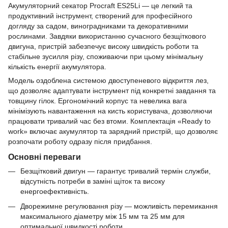
Акумуляторний секатор Procraft ES25Li — це легкий та
продуктивний інструмент, створений для професійного
догляду за садом, виноградниками та декоративними
рослинами. Завдяки використанню сучасного безщіткового
двигуна, пристрій забезпечує високу швидкість роботи та
стабільне зусилля різу, споживаючи при цьому мінімальну
кількість енергії акумулятора.
Модель оздоблена системою двоступеневого відкриття лез,
що дозволяє адаптувати інструмент під конкретні завдання та
товщину гілок. Ергономічний корпус та невелика вага
мінімізують навантаження на кисть користувача, дозволяючи
працювати тривалий час без втоми. Комплектація «Ready to
work» включає акумулятор та зарядний пристрій, що дозволяє
розпочати роботу одразу після придбання.
Основні переваги
Безщітковий двигун — гарантує тривалий термін служби,
відсутність потреби в заміні щіток та високу
енергоефективність.
Дворежимне регулювання різу — можливість перемикання
максимального діаметру між 15 мм та 25 мм для
оптимальної швидкості роботи.