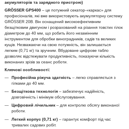
акумуляторів та зарядного пристрою)
GRÖSSER GPS400
– це потужний секатор-«каркас» для
професіоналів, які вже використовують акумуляторну систему
GRÖSSER 20В. Він оснащений високоефективним
безщітковим двигуном і розрахований на різання товстих гілок
діаметром до 40 мм, що робить його незамінним
інструментом для обробки виноградників, садів та великих
кущів. Незважаючи на свою потужність, він залишається
легким (0,71 кг) та зручним. Вбудоване цифрове табло
дозволяє відстежувати продуктивність, показуючи кількість
виконаних зрізів за сеанс роботи.
Ключові особливості:
Професійна ріжуча здатність
– легко справляється з
гілками до 40 мм.
Безщіткова технологія
– забезпечує надійність,
довговічність і мінімум обслуговування.
Цифровий лічильник
– для контролю обсягу виконаної
роботи.
Легкий корпус (0,71 кг)
– гарантує комфорт під час
тривалих садових робіт.