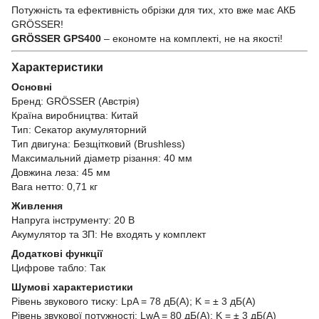
Потужність та ефективність обрізки для тих, хто вже має АКБ
GRÖSSER!
GRÖSSER GPS400
– економте на комплекті, не на якості!
Характеристики
Основні
Бренд: GRÖSSER (Австрія)
Країна виробництва: Китай
Тип: Секатор акумуляторний
Тип двигуна: Безщітковий (Brushless)
Максимальний діаметр різання: 40 мм
Довжина леза: 45 мм
Вага нетто: 0,71 кг
Живлення
Напруга інструменту: 20 В
Акумулятор та ЗП: Не входять у комплект
Додаткові функції
Цифрове табло: Так
Шумові характеристики
Рівень звукового тиску: LpA = 78 дБ(А); K = ± 3 дБ(А)
Рівень звукової потужності: LwA = 80 дБ(А); K = ± 3 дБ(А)