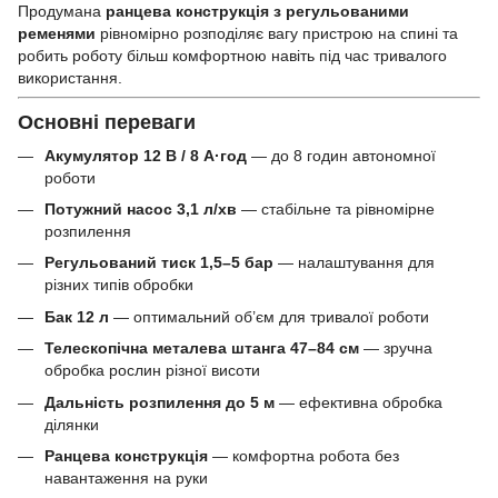
Продумана
ранцева конструкція з регульованими
ременями
рівномірно розподіляє вагу пристрою на спині та
робить роботу більш комфортною навіть під час тривалого
використання.
Основні переваги
Акумулятор 12 В / 8 А·год
— до 8 годин автономної
роботи
Потужний насос 3,1 л/хв
— стабільне та рівномірне
розпилення
Регульований тиск 1,5–5 бар
— налаштування для
різних типів обробки
Бак 12 л
— оптимальний об’єм для тривалої роботи
Телескопічна металева штанга 47–84 см
— зручна
обробка рослин різної висоти
Дальність розпилення до 5 м
— ефективна обробка
ділянки
Ранцева конструкція
— комфортна робота без
навантаження на руки