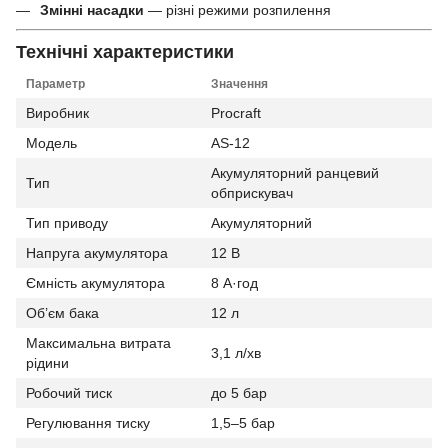
Змінні насадки
— різні режими розпилення
Технічні характеристики
Параметр
Значення
Виробник
Procraft
Модель
AS-12
Акумуляторний ранцевий
Тип
обприскувач
Тип приводу
Акумуляторний
Напруга акумулятора
12 В
Ємність акумулятора
8 А·год
Об’єм бака
12 л
Максимальна витрата
3,1 л/хв
рідини
Робочий тиск
до 5 бар
Регулювання тиску
1,5–5 бар