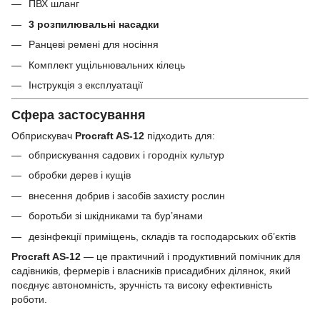
ПВХ шланг
3 розпилювальні насадки
Ранцеві ремені для носіння
Комплект ущільнювальних кілець
Інструкція з експлуатації
Сфера застосування
Обприскувач
Procraft AS-12
підходить для:
обприскування садових і городніх культур
обробки дерев і кущів
внесення добрив і засобів захисту рослин
боротьби зі шкідниками та бур’янами
дезінфекції приміщень, складів та господарських об’єктів
Procraft AS-12
— це практичний і продуктивний помічник для
садівників, фермерів і власників присадибних ділянок, який
поєднує автономність, зручність та високу ефективність
роботи.