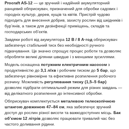
Procraft AS-12
— це зручний і надійний акумуляторний
ранцевий обприскувач, призначений для обробки садових і
городніх культур, дерев, кущів та квітів. Пристрій чудово
підходить для внесення добрив, захисту рослин від шкідників і
бур’янів, а також для дезінфекції приміщень, складів та
господарських об’єктів.
Завдяки роботі від акумулятора
12 В / 8 А·год
обприскувач
забезпечує стабільний тиск без необхідності ручного
підкачування. Це значно спрощує процес роботи та дозволяє
обробляти великі ділянки швидше і з меншими зусиллями.
Модель оснащена
потужним електричним насосом
з
продуктивністю до
3,1 л/хв
і робочим тиском до
5 бар
, що
забезпечує рівномірне та ефективне розпилення робочого
розчину. Можливість
регулювання тиску (1,5–5 бар)
дозволяє підібрати оптимальний режим для різних завдань —
від делікатного розпилення до інтенсивної обробки.
Обприскувач комплектується
металевою телескопічною
штангою довжиною 47–84 см
, яка забезпечує зручний
доступ до рослин різної висоти та важкодоступних місць.
Бак
об’ємом 12 літрів
дозволяє працювати тривалий час без
частого доливання рідини.