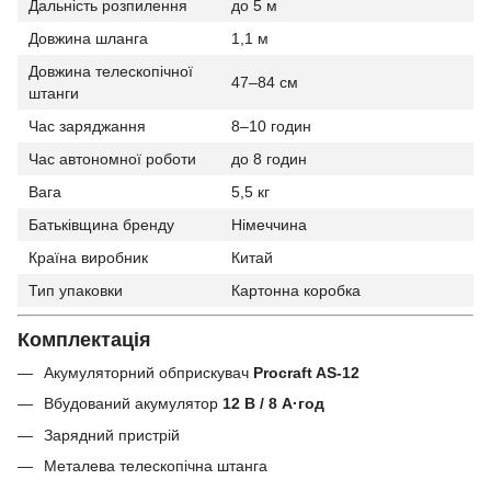
Дальність розпилення
до 5 м
Довжина шланга
1,1 м
Довжина телескопічної
47–84 см
штанги
Час заряджання
8–10 годин
Час автономної роботи
до 8 годин
Вага
5,5 кг
Батьківщина бренду
Німеччина
Країна виробник
Китай
Тип упаковки
Картонна коробка
Комплектація
Акумуляторний обприскувач
Procraft AS-12
Вбудований акумулятор
12 В / 8 А·год
Зарядний пристрій
Металева телескопічна штанга