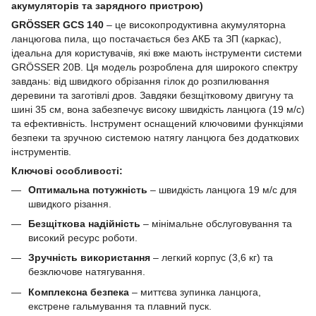
акумуляторів та зарядного пристрою)
GRÖSSER GCS 140
– це високопродуктивна акумуляторна
ланцюгова пила, що постачається без АКБ та ЗП (каркас),
ідеальна для користувачів, які вже мають інструменти системи
GRÖSSER 20В. Ця модель розроблена для широкого спектру
завдань: від швидкого обрізання гілок до розпилювання
деревини та заготівлі дров. Завдяки безщітковому двигуну та
шині 35 см, вона забезпечує високу швидкість ланцюга (19 м/с)
та ефективність. Інструмент оснащений ключовими функціями
безпеки та зручною системою натягу ланцюга без додаткових
інструментів.
Ключові особливості:
Оптимальна потужність
– швидкість ланцюга 19 м/с для
швидкого різання.
Безщіткова надійність
– мінімальне обслуговування та
високий ресурс роботи.
Зручність використання
– легкий корпус (3,6 кг) та
безключове натягування.
Комплексна безпека
– миттєва зупинка ланцюга,
екстрене гальмування та плавний пуск.