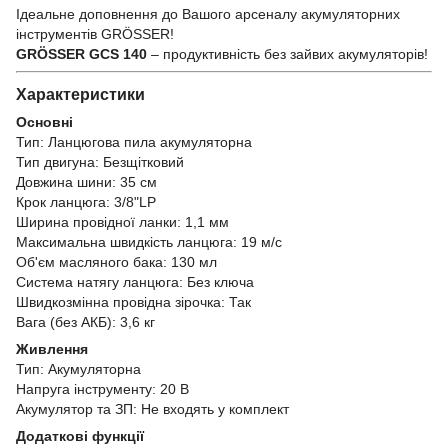
Ідеальне доповнення до Вашого арсеналу акумуляторних
інструментів GRÖSSER!
GRÖSSER GCS 140
– продуктивність без зайвих акумуляторів!
Характеристики
Основні
Тип: Ланцюгова пила акумуляторна
Тип двигуна: Безщітковий
Довжина шини: 35 см
Крок ланцюга: 3/8"LP
Ширина провідної ланки: 1,1 мм
Максимальна швидкість ланцюга: 19 м/с
Об'єм масляного бака: 130 мл
Система натягу ланцюга: Без ключа
Швидкозмінна провідна зірочка: Так
Вага (без АКБ): 3,6 кг
Живлення
Тип: Акумуляторна
Напруга інструменту: 20 В
Акумулятор та ЗП: Не входять у комплект
Додаткові функції