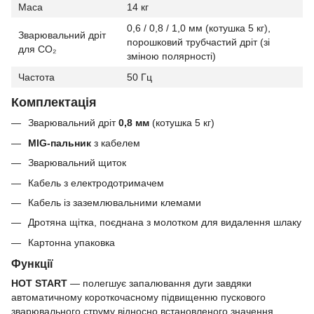
Маса
14 кг
0,6 / 0,8 / 1,0 мм (котушка 5 кг),
Зварювальний дріт
порошковий трубчастий дріт (зі
для CO₂
зміною полярності)
Частота
50 Гц
Комплектація
Зварювальний дріт
0,8 мм
(котушка 5 кг)
MIG-пальник
з кабелем
Зварювальний щиток
Кабель з електродотримачем
Кабель із заземлювальними клемами
Дротяна щітка, поєднана з молотком для видалення шлаку
Картонна упаковка
Функції
HOT START
— полегшує запалювання дуги завдяки
автоматичному короткочасному підвищенню пускового
зварювального струму відносно встановленого значення.