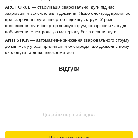
ARC FORCE
— стабілізація зварювальної дуги під час
зварювання залежно від її довжини. Якщо електрод прилипає
при скороченні дуги, інвертор підвищує струм. У разі
подовження дуги інвертор знижує струм, створюючи час для
наближення електрода до матеріалу без згасання дуги.
ANTI STICK
— автоматичне зниження зварювального струму
до мінімуму у разі прилипання електрода, що дозволяє йому
охолонути та легко відокремитися.
Відгуки
Додайте перший відгук
Написати відгук