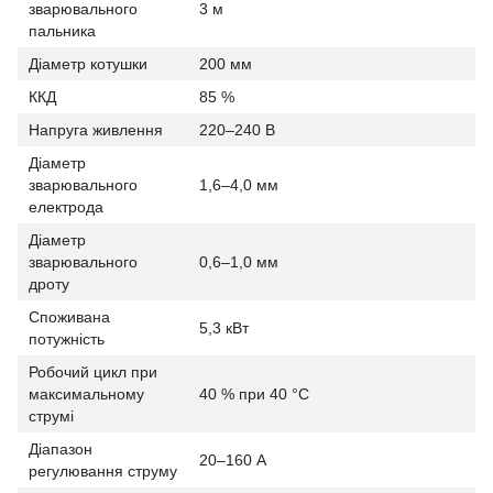
зварювального
3 м
пальника
Діаметр котушки
200 мм
ККД
85 %
Напруга живлення
220–240 В
Діаметр
зварювального
1,6–4,0 мм
електрода
Діаметр
зварювального
0,6–1,0 мм
дроту
Споживана
5,3 кВт
потужність
Робочий цикл при
максимальному
40 % при 40 °C
струмі
Діапазон
20–160 А
регулювання струму