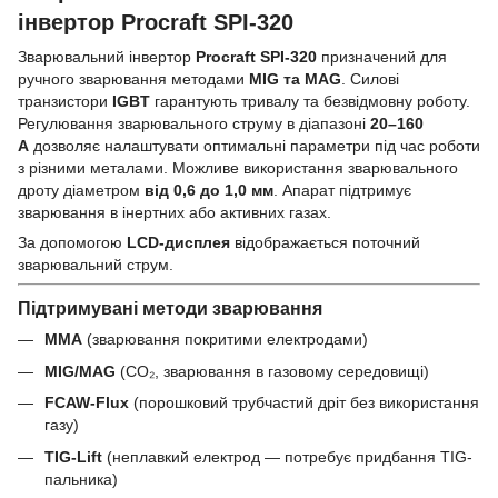
інвертор Procraft SPI-320
Зварювальний інвертор
Procraft SPI-320
призначений для
ручного зварювання методами
MIG та MAG
. Силові
транзистори
IGBT
гарантують тривалу та безвідмовну роботу.
Регулювання зварювального струму в діапазоні
20–160
А
дозволяє налаштувати оптимальні параметри під час роботи
з різними металами. Можливе використання зварювального
дроту діаметром
від 0,6 до 1,0 мм
. Апарат підтримує
зварювання в інертних або активних газах.
За допомогою
LCD-дисплея
відображається поточний
зварювальний струм.
Підтримувані методи зварювання
MMA
(зварювання покритими електродами)
MIG/MAG
(CO₂, зварювання в газовому середовищі)
FCAW-Flux
(порошковий трубчастий дріт без використання
газу)
TIG-Lift
(неплавкий електрод — потребує придбання TIG-
пальника)