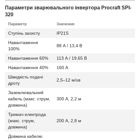
Параметри зварювального інвертора Procraft SPI-
320
Параметр
Значення
Ступінь захисту
IP21S
Навантаження
88 А / 13,4 В
100%
Навантаження 60%
113 А / 19,65 В
Навантаження 40%
160 А
Швидкість подачі
2,5–12 м/хв
дроту
Заземлювальний
кабель (макс. струм,
300 А, 2,2 м
довжина)
Тримач електрода
(макс. струм,
200 А, 2,8 м
довжина)
Довжина кабелю