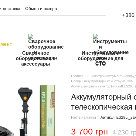
и доставка
Обмен и возврат
+380 
шение
Публичная оферта
Сварочное
Инструменты и
оборудование и
оборудование для
аксессуары
СТО
Главная
Электроинструмент и обору
Наборы аккумуляторных инструментов
Аккумуляторный секатор Procraft ES28Li 
Аккумуляторный се
телескопическая 
Нет в наличии
Артикул: ES28Li_2a
3 700 грн
4 230 г