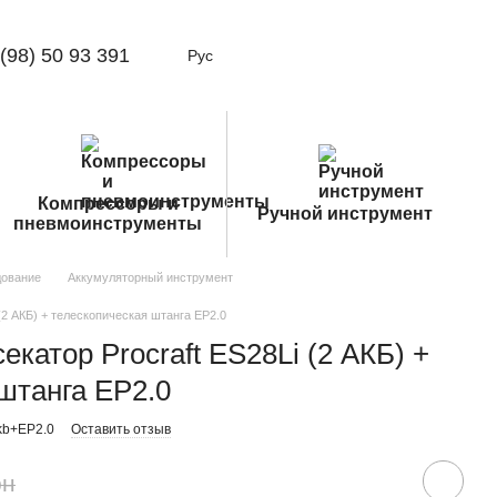
(98) 50 93 391
Рус
Компрессоры и
Ручной инструмент
пневмоинструменты
дование
Аккумуляторный инструмент
(2 АКБ) + телескопическая штанга EP2.0
катор Procraft ES28Li (2 АКБ) +
штанга EP2.0
kb+EP2.0
Оставить отзыв
рн