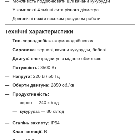
Можливість подрібнювати цілі качани кукурудзи
У комплекті 4 змінні сита різного діаметра
Довговічні ножі з високим ресурсом роботи
Технічні характеристики
Тип:
зернодробілка-кормоподрібнювач
Сировина:
зернові, качани кукурудзи, бобові
Двигун:
електродвигун з мідною обмоткою
Потужність:
3500 Вт
Напруга:
220 В / 50 Гц
Оберти двигуна:
2850 об./хв
Продуктивність:
зерно — 240 кг/год
кукурудза — 80 кг/год
Ступінь захисту:
IP54
Клас ізоляції:
В