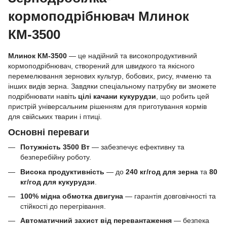
кормоподрібнювач Млинок
КМ-3500
Млинок КМ-3500
― це надійний та високопродуктивний
кормоподрібнювач, створений для швидкого та якісного
перемелювання зернових культур, бобових, рису, ячменю та
інших видів зерна. Завдяки спеціальному патрубку ви зможете
подрібнювати навіть
цілі качани кукурудзи
, що робить цей
пристрій універсальним рішенням для приготування кормів
для свійських тварин і птиці.
Основні переваги
Потужність 3500 Вт
— забезпечує ефективну та
безперебійну роботу.
Висока продуктивність
— до
240 кг/год для зерна
та
80
кг/год для кукурудзи
.
100% мідна обмотка двигуна
— гарантія довговічності та
стійкості до перегрівання.
Автоматичний захист від перевантаження
— безпека